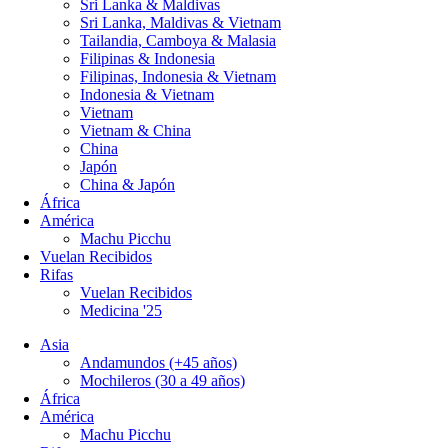
Sri Lanka & Maldivas
Sri Lanka, Maldivas & Vietnam
Tailandia, Camboya & Malasia
Filipinas & Indonesia
Filipinas, Indonesia & Vietnam
Indonesia & Vietnam
Vietnam
Vietnam & China
China
Japón
China & Japón
África
América
Machu Picchu
Vuelan Recibidos
Rifas
Vuelan Recibidos
Medicina '25
Asia
Andamundos (+45 años)
Mochileros (30 a 49 años)
África
América
Machu Picchu