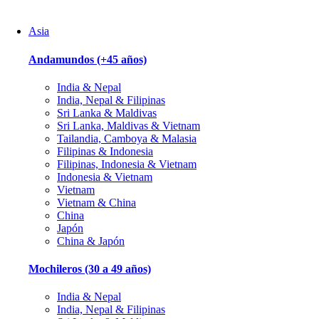
Asia
Andamundos
(+45 años)
India & Nepal
India, Nepal & Filipinas
Sri Lanka & Maldivas
Sri Lanka, Maldivas & Vietnam
Tailandia, Camboya & Malasia
Filipinas & Indonesia
Filipinas, Indonesia & Vietnam
Indonesia & Vietnam
Vietnam
Vietnam & China
China
Japón
China & Japón
Mochileros
(30 a 49 años)
India & Nepal
India, Nepal & Filipinas