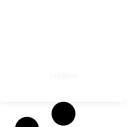
Camboya
4 días