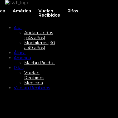
ica
América
Vuelan
Rifas
Recibidos
Asia
Andamundos
(+45 años)
Mochileros (30
a 49 años)
África
América
Machu Picchu
Rifas
Vuelan
Recibidos
Medicina
Vuelan Recibidos