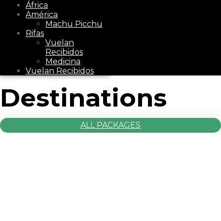
África
América
Machu Picchu
Rifas
Vuelan
Recibidos
Medicina
Vuelan Recibidos
Destinations
ALL PACKAGES