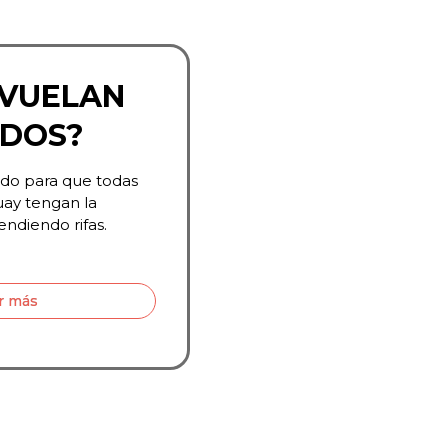
 VUELAN
IDOS?
ado para que todas
uay tengan la
endiendo rifas.
r más