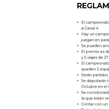
REGLA
El campeonato 
a Canal 4
Hay un campeo
juegan en para
Se pueden anot
El premio es d
y 5 viajes de 
El campeonato 
queden 2 equip
Serán partidos
Se disputarán t
Octubre en el h
Se corroborará
la que están 
Contar con un 