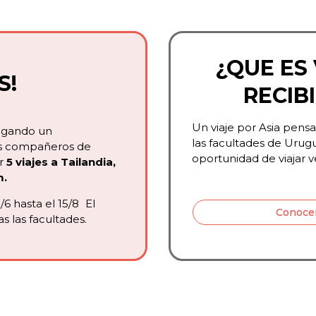
¿QUE ES
S!
RECIB
Un viaje por Asia pens
Jugando un
las facultades de Urug
s compañeros de
oportunidad de viajar v
r
5 viajes a Tailandia,
m.
/6 hasta el 15/8 El
Conoce
 las facultades.