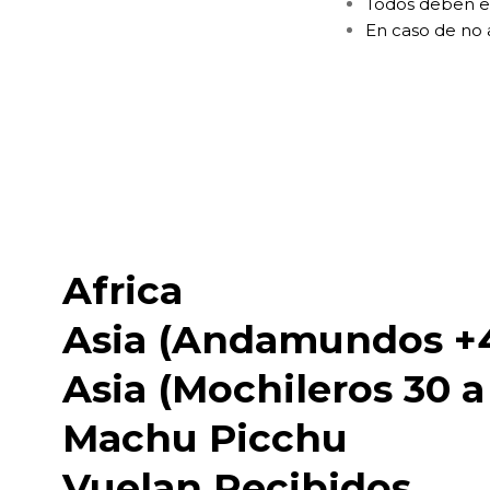
Todos deben es
En caso de no 
Africa
Asia (Andamundos +4
Asia (Mochileros 30 a
Machu Picchu
Vuelan Recibidos