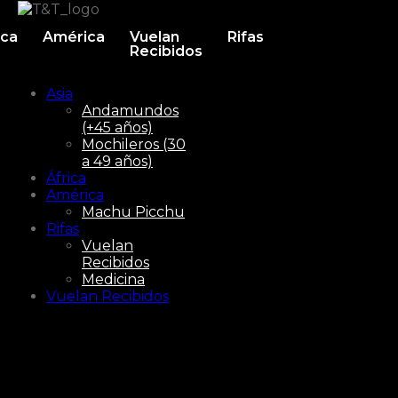
ica
América
Vuelan
Rifas
Recibidos
Asia
Andamundos
(+45 años)
Mochileros (30
a 49 años)
África
América
Machu Picchu
Rifas
Vuelan
Recibidos
Medicina
Vuelan Recibidos